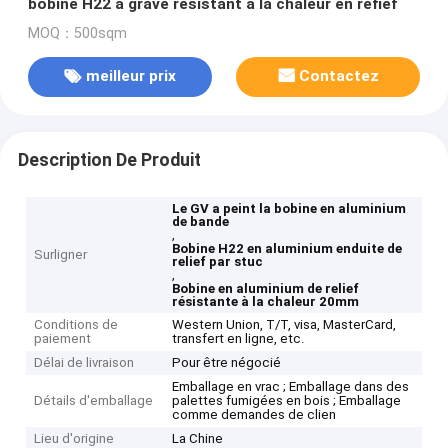
bobine H22 a gravé résistant à la chaleur en refief
MOQ：500sqm
meilleur prix
Contactez
Description De Produit
Le GV a peint la bobine en aluminium
de bande
,
Bobine H22 en aluminium enduite de
Surligner
relief par stuc
,
Bobine en aluminium de relief
résistante à la chaleur 20mm
Conditions de
Western Union, T/T, visa, MasterCard,
paiement
transfert en ligne, etc.
Délai de livraison
Pour être négocié
Emballage en vrac ; Emballage dans des
Détails d'emballage
palettes fumigées en bois ; Emballage
comme demandes de clien
Lieu d'origine
La Chine