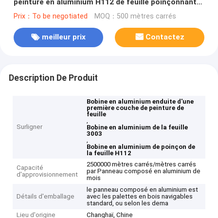
peinture en aluminium H112 de feuille poinçonnant
2200mm
Prix：To be negotiated
MOQ：500 mètres carrés
meilleur prix
Contactez
Description De Produit
Bobine en aluminium enduite d'une
première couche de peinture de
feuille
,
Surligner
Bobine en aluminium de la feuille
3003
,
Bobine en aluminium de poinçon de
la feuille H112
2500000 mètres carrés/mètres carrés
Capacité
par Panneau composé en aluminium de
d'approvisionnement
mois
le panneau composé en aluminium est
Détails d'emballage
avec les palettes en bois navigables
standard, ou selon les dema
Lieu d'origine
Changhaï, Chine