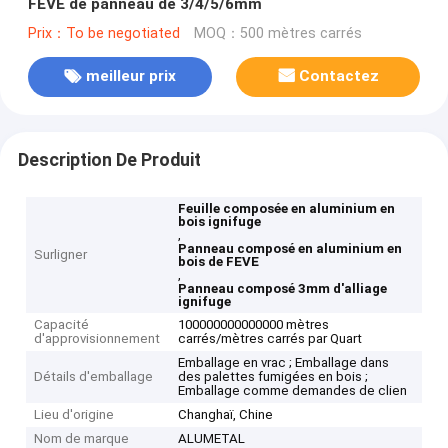
FEVE de panneau de 3/4/5/6mm
Prix：To be negotiated
MOQ：500 mètres carrés
meilleur prix
Contactez
Description De Produit
Feuille composée en aluminium en
bois ignifuge
,
Panneau composé en aluminium en
Surligner
bois de FEVE
,
Panneau composé 3mm d'alliage
ignifuge
Capacité
100000000000000 mètres
d'approvisionnement
carrés/mètres carrés par Quart
Emballage en vrac ; Emballage dans
Détails d'emballage
des palettes fumigées en bois ;
Emballage comme demandes de clien
Lieu d'origine
Changhaï, Chine
Nom de marque
ALUMETAL