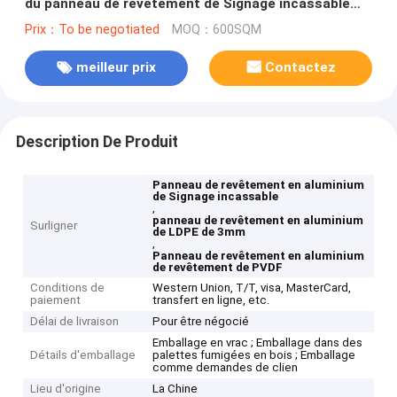
du panneau de revêtement de Signage incassable
3mm
Prix：To be negotiated
MOQ：600SQM
meilleur prix
Contactez
Description De Produit
Panneau de revêtement en aluminium
de Signage incassable
,
panneau de revêtement en aluminium
Surligner
de LDPE de 3mm
,
Panneau de revêtement en aluminium
de revêtement de PVDF
Conditions de
Western Union, T/T, visa, MasterCard,
paiement
transfert en ligne, etc.
Délai de livraison
Pour être négocié
Emballage en vrac ; Emballage dans des
Détails d'emballage
palettes fumigées en bois ; Emballage
comme demandes de clien
Lieu d'origine
La Chine