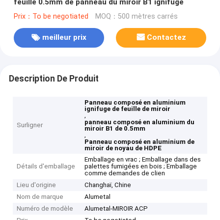
feuille 0.5mm de panneau du miroir B1 ignifuge
Prix：To be negotiated
MOQ：500 mètres carrés
meilleur prix
Contactez
Description De Produit
Panneau composé en aluminium
ignifuge de feuille de miroir
,
panneau composé en aluminium du
Surligner
miroir B1 de 0.5mm
,
Panneau composé en aluminium de
miroir de noyau de HDPE
Emballage en vrac ; Emballage dans des
Détails d'emballage
palettes fumigées en bois ; Emballage
comme demandes de clien
Lieu d'origine
Changhaï, Chine
Nom de marque
Alumetal
Numéro de modèle
Alumetal-MIROIR ACP