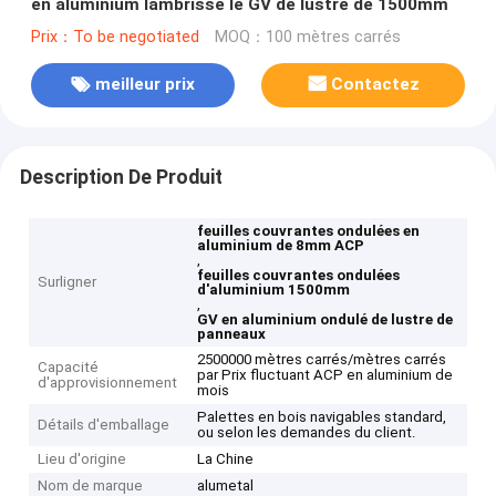
en aluminium lambrisse le GV de lustre de 1500mm
Prix：To be negotiated
MOQ：100 mètres carrés
meilleur prix
Contactez
Description De Produit
feuilles couvrantes ondulées en
aluminium de 8mm ACP
,
feuilles couvrantes ondulées
Surligner
d'aluminium 1500mm
,
GV en aluminium ondulé de lustre de
panneaux
2500000 mètres carrés/mètres carrés
Capacité
par Prix fluctuant ACP en aluminium de
d'approvisionnement
mois
Palettes en bois navigables standard,
Détails d'emballage
ou selon les demandes du client.
Lieu d'origine
La Chine
Nom de marque
alumetal