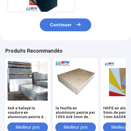
Continuer
Produits Recommandés
4x8 a balayé la
la feuille en
HDPE en alum
soudure en
aluminium peinte par
5mm de peintu
aluminium peinte de
1050 4x8 3mm de
1mm AA5086 é
la feuille 3mm
900mm a peint le GV
de tôle de 15
Decoiling
en aluminium de plat
Meilleur prix
Meilleur prix
Meilleur p
de feuille