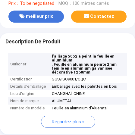
Prix：To be negotiated
MOQ：100 mètres carrés
meilleur prix
Contactez
Description De Produit
l'alliage 5052 a peint la feuille en
aluminium
Surligner
,
,
Feuille en aluminium peinte 2mm
feuille en aluminium galvanisée
décorative 1260mm
Certification
SGS/ISO9001/CQC
Détails d'emballage
Emballage avec les palettes en bois
Lieu d'origine
CHANGHAÏ, CHINE
Nom de marque
ALUMETAL
Numéro de modèle
Feuille en aluminium d'Aluemtal
Regardez plus