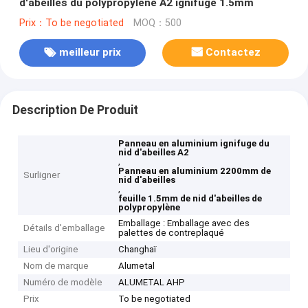
d'abeilles du polypropylène A2 ignifuge 1.5mm
Prix：To be negotiated
MOQ：500
meilleur prix
Contactez
Description De Produit
Panneau en aluminium ignifuge du
nid d'abeilles A2
,
Panneau en aluminium 2200mm de
Surligner
nid d'abeilles
,
feuille 1.5mm de nid d'abeilles de
polypropylène
Emballage : Emballage avec des
Détails d'emballage
palettes de contreplaqué
Lieu d'origine
Changhaï
Nom de marque
Alumetal
Numéro de modèle
ALUMETAL AHP
Prix
To be negotiated