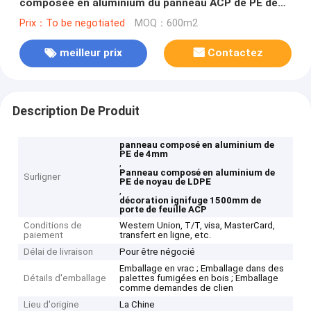
composée en aluminium du panneau ACP de PE de
noyau de LDPE de 4mm
Prix：To be negotiated
MOQ：600m2
meilleur prix
Contactez
Description De Produit
panneau composé en aluminium de
PE de 4mm
,
Panneau composé en aluminium de
Surligner
PE de noyau de LDPE
,
décoration ignifuge 1500mm de
porte de feuille ACP
Conditions de
Western Union, T/T, visa, MasterCard,
paiement
transfert en ligne, etc.
Délai de livraison
Pour être négocié
Emballage en vrac ; Emballage dans des
Détails d'emballage
palettes fumigées en bois ; Emballage
comme demandes de clien
Lieu d'origine
La Chine