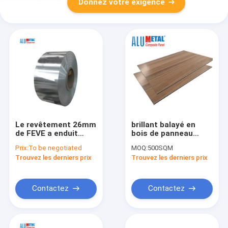
Donnez votre exigence
Le revêtement 26mm
brillant balayé en
de FEVE a enduit
bois de panneau
l'humeur en
composé en
Prix:
To be negotiated
MOQ:
500SQM
aluminium de
aluminium de 5mm
Trouvez les derniers prix
Trouvez les derniers prix
Decoiling H112 de
haut
bobine
Contactez
Contactez