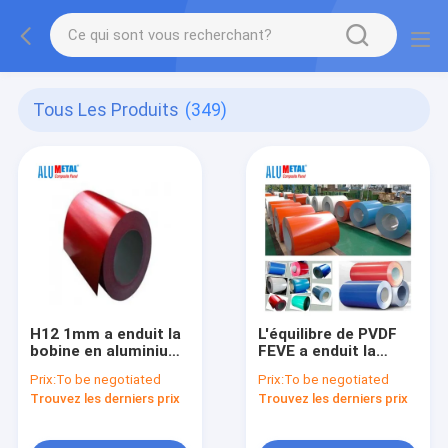
Tous Les Produits
(349)
H12 1mm a enduit la
L'équilibre de PVDF
bobine en aluminium
FEVE a enduit la
enduite d'une
bobine en aluminium
Prix:
To be negotiated
Prix:
To be negotiated
première couche de
200MM pour la
Trouvez les derniers prix
Trouvez les derniers prix
peinture de toit de
construction
remorque de la
bobine A1060