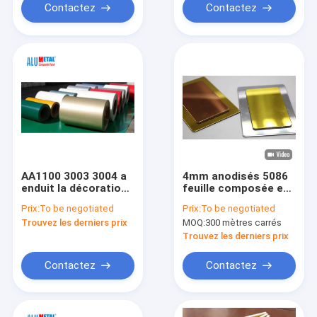
2500MM
Contactez
Contactez
AA1100 3003 3004 a
4mm anodisés 5086
enduit la décoration
feuille composée en
en aluminium 1mm
aluminium de l'or
Prix:
To be negotiated
Prix:
To be negotiated
de mur de bobine
1570mm de panneau
Trouvez les derniers prix
MOQ:
300 mètres carrés
de miroir
Trouvez les derniers prix
Contactez
Contactez