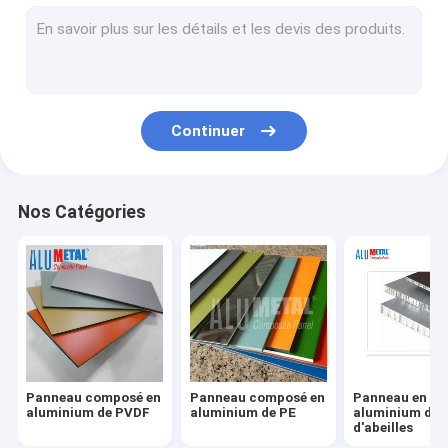
Panneau composé en aluminium ignifuge
Panneau ondulé en aluminium
Panneau composé en métal
Continuer
Feuille en aluminium peinte
Panneau composé en aluminium de miroir
Nos Catégories
Panneau composé en aluminium balayé
Feuille en aluminium de revêtement
Panneau composé en aluminium en bois
Panneau composé en aluminium de marbre
Panneau composé en
Panneau composé en
Panneau en
panneau en pierre de nid d'abeilles
aluminium de PVDF
aluminium de PE
aluminium de 
d'abeilles