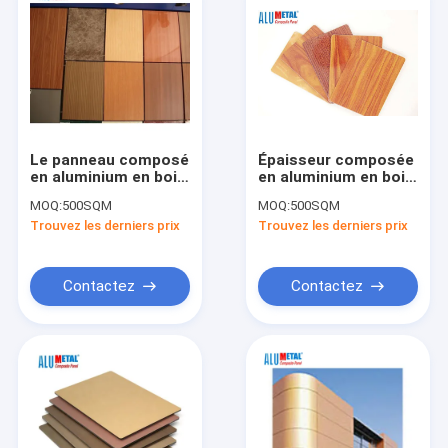
Le panneau composé
Épaisseur composée
en aluminium en bois
en aluminium en bois
extérieur du mur
du panneau 6mm de
MOQ:
500SQM
MOQ:
500SQM
3mm a réutilisé
lien d'ACM
Trouvez les derniers prix
Trouvez les derniers prix
Contactez
Contactez
Maison
Des produits
Vidéos