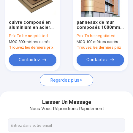
Au sujet de nous
Visite d'usine
cuivre composé en
panneaux de mur
aluminium en acier
composés 1000mm
Contrôle de qualité
1250mm Nacreous
en aluminium en
Prix:
To be negotiated
Prix:
To be negotiated
de panneau de 3mm
métal de Signage de
MOQ:
300 mètres carrés
MOQ:
100 mètres carrés
PVDF Acm
panneau de 4mm
Contactez-nous
0.55mm
Trouvez les derniers prix
Trouvez les derniers prix
Nouvelles
Contactez
Contactez
Demandez une citation
Regardez plus
Panneau composé en aluminium de PVDF
Laisser Un Message
Nous Vous Répondrons Rapidement
Panneau composé en aluminium de PE
Panneau en aluminium de nid d'abeilles