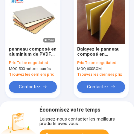
panneau composé en
Balayez le panneau
aluminium de PVDF
composé en
anodisé par 4mm
aluminium minéral
Prix:
To be negotiated
Prix:
To be negotiated
extérieur 8mm
MOQ:
500 mètres carrés
MOQ:
600SQM
anodisés
Trouvez les derniers prix
Trouvez les derniers prix
Contactez
Contactez
Économisez votre temps
Laissez-nous contacter les meilleurs
produits avec vous.